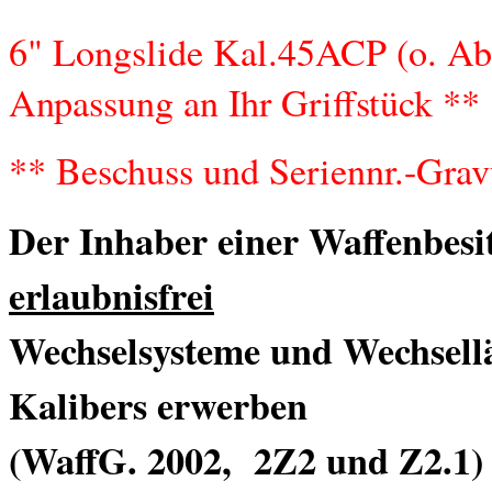
Spezial - Glock Matchläufe
6" Longslide Kal.45ACP (o. Ab
Spezial Glockmatchläufe Die hochpräzisen ALPHA WOLF Glock Läufe
in unserer Rubrik " Glock Tuning Teile"
Anpassung an Ihr Griffstück **
mehr erfahren...
** Beschuss und Seriennr.-Gra
Der Inhaber einer Waffenbesitz
erlaubnisfrei
Wechselsysteme und Wechsellä
Kalibers erwerben
(WaffG. 2002, 2Z2 und Z2.1)