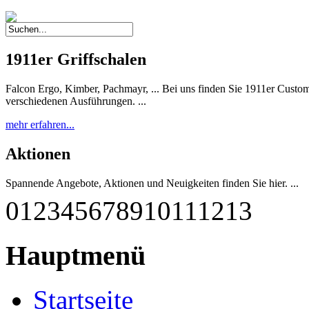
1911er Griffschalen
Falcon Ergo, Kimber, Pachmayr, ... Bei uns finden Sie 1911er Custom 
verschiedenen Ausführungen. ...
mehr erfahren...
Aktionen
Spannende Angebote, Aktionen und Neuigkeiten finden Sie hier. ...
0
1
2
3
4
5
6
7
8
9
10
11
12
13
mehr erfahren...
G-M1911 A1-45 RBF
Hauptmenü
Diese einzigartige Pistole wurde nach deutschen Qualitätsstandards
qualitätsgeprüft und getestet. Sie entspricht weitestgehend dem Origina
Startseite
mehr erfahren...