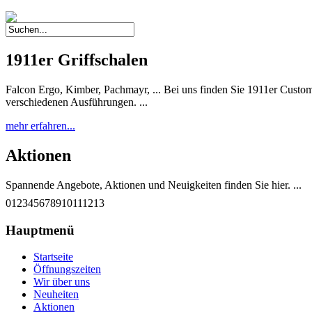
1911er Griffschalen
Falcon Ergo, Kimber, Pachmayr, ... Bei uns finden Sie 1911er Custom 
verschiedenen Ausführungen. ...
mehr erfahren...
Aktionen
Spannende Angebote, Aktionen und Neuigkeiten finden Sie hier. ...
0
1
2
3
4
5
6
7
8
9
10
11
12
13
mehr erfahren...
Hauptmenü
G-M1911 A1-45 RBF
Startseite
Diese einzigartige Pistole wurde nach deutschen Qualitätsstandards
Öffnungszeiten
qualitätsgeprüft und getestet. Sie entspricht weitestgehend dem Origina
Wir über uns
Neuheiten
mehr erfahren...
Aktionen