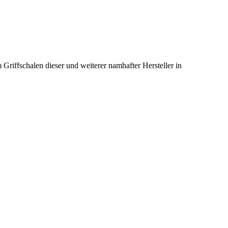
Griffschalen dieser und weiterer namhafter Hersteller in
 und -normen auf CNC-Maschinen gefertigt und mehrfach
l. Mit den engen Passungen einer Sportpistole, eignet sie sich...