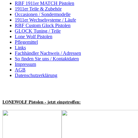
RBF 1911er MATCH Pistolen
Glock 634
1911er Teile & Zubehör
Occasionen / Sondermodelle
1911er Wechselsysteme / Läufe
RBF Custom Glock Mod. 634 Kal. 9mm Luger, 5.3 Zoll CU Schlitten
RBF Custom Glock Pistolen
Gewindeschutzhülse M.O.S Abdeckplatte mit LPA Matchvisier und Ko
GLOCK Tuning / Teile
Lone Wolf Pistolen
mehr erfahren...
Pflegemittel
Links
Haus der 1.000 Teile
Fachhändler Nachweis / Adressen
So finden Sie uns / Kontaktdaten
Impressum
Von A - Z ... Von Abzügen bis Werkzeuge im Zollmaß haben wir alle w
AGB
mehr erfahren...
Datenschutzerklärung
Neuheiten
Spannende Angebote, Aktionen und Neuigkeiten finden Sie hier. ...
LONEWOLF Pistolen - jetzt eingetroffen:
mehr erfahren...
RBF Custom Glock Series / Wech...
NUR NOCH 01 Stück vorrätig: RBF GL-644 .22LR HV Custom Glock K