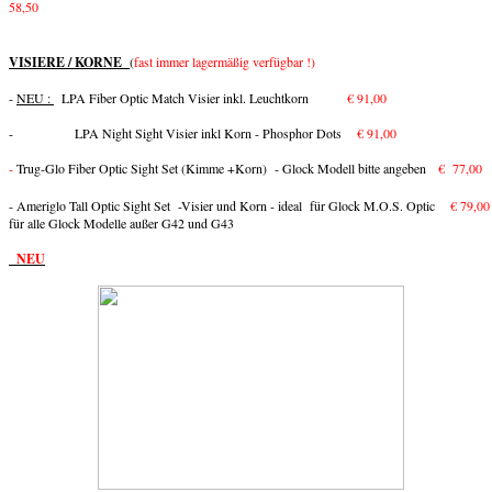
58,50
VISIERE / KORNE
(
fast immer lagermäßig verfügbar !)
-
NEU :
LPA Fiber Optic Match Visier inkl. Leuchtkorn
€ 91,00
- LPA Night Sight Visier inkl Korn - Phosphor Dots
€ 91,00
-
Trug-Glo Fiber Optic Sight Set (Kimme +Korn) - Glock Modell bitte angeben
€ 77,00
- Ameriglo Tall Optic Sight Set -Visier und Korn - ideal für Glock M.O.S. Optic
€ 79,00
für alle Glock Modelle außer G42 und G43
NEU