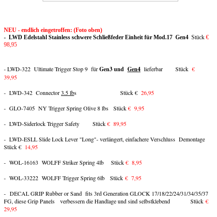
NEU - endlich eingetroffen: (Foto oben)
- LWD Edelstahl Stainless schwere Schließfeder Einheit für Mod.17 Gen4
Stück
€
98,95
- LWD-322 Ultimate Trigger Stop 9 für
Gen3 und
Gen4
lieferbar Stück
€
39,95
- LWD-342 Connector
3.5 lb
s Stück €
26,95
- GLO-7405 NY Trigger Spring Olive 8 lbs Stück
€ 9,95
- LWD-Siderlock Trigger Safety Stück
€ 89,95
- LWD-ESLL Slide Lock Lever "Long"- verlängert, einfachere Verschluss Demontage
Stück €
14,95
- WOL-16163 WOLFF Striker Spring 4lb Stück
€ 8,95
- WOL-33222 WOLFF Trigger Spring 6lb Stück
€ 7,95
- DECAL GRIP Rubber or Sand fits 3rd Generation GLOCK 17/18/22/24/31/34/35/37
FG, diese Grip Panels verbessern die Handlage und sind selbstklebend Stück
€
29,95