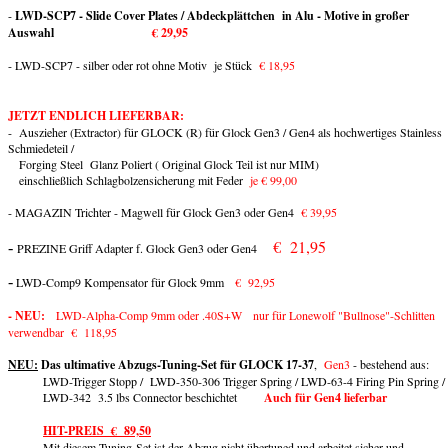
-
LWD-SCP7 - Slide Cover Plates / Abdeckplättchen in Alu - Motive in großer
Auswahl
€ 29,95
- LWD-SCP7 - silber oder rot ohne Motiv je Stück
€ 18,95
JETZT ENDLICH LIEFERBAR:
- Auszieher (Extractor) für GLOCK (R) für Glock Gen3 / Gen4 als hochwertiges Stainless
Schmiedeteil /
Forging Steel Glanz Poliert ( Original Glock Teil ist nur MIM)
einschließlich Schlagbolzensicherung mit Feder
je € 99,00
- MAGAZIN Trichter - Magwell für Glock Gen3 oder Gen4
€ 39,95
€ 21,95
-
PREZINE Griff Adapter f. Glock Gen3 oder Gen4
-
LWD-Comp9 Kompensator für Glock 9mm
€ 92,95
- NEU:
LWD-Alpha-Comp 9mm oder .40S+W nur für Lonewolf "Bullnose"-Schlitten
verwendbar € 118,95
NEU:
Das ultimative Abzugs-Tuning-Set für GLOCK 17-37
,
Gen3
- bestehend aus:
LWD-Trigger Stopp / LWD-350-306 Trigger Spring / LWD-63-4 Firing Pin Spring /
LWD-342 3.5 lbs Connector beschichtet
Auch für Gen4 lieferbar
HIT-PREIS € 89,50
Mit diesem Tuning-Set ist der Abzug nicht übertuned und arbeitet sicher und