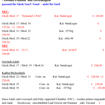
- Absolute Präzision und Zuverläßigkeit
passend für Glock Gen3 / Gen4 - nicht für Gen5
NEU:
Glock Mod. 17 "Extended 2-Port" Kal. 9mmLuger € 228,00
Glock Mod. 17 / Mod. 34 Kal. 9mmLuger
€
179,50 / € 199,50
Glock Mod. 31 / Mod. 32 Kal. .357Sig
€
199,50
Glock Mod. 35 / Mod.22 Kal. .40S+W
€
199,50
NEU
Glock Mod. 41 (5,3") Kal. .45ACP €
248,00
Gewinde-Läufe
Glock Mod. 17 / Mod. 19 / Mod.34 Kal. 9mmLuger
€ 248,00
Kaliber-Wechselläufe
Glock Mod. 22 / Mod. 31 Conv. zu Kal. 9mmLuger
€ 228,00 / €
228,00
Glock Mod. 35 Conv. zu Kal. 9mmLuger
€ 238,00
Glock Mod. 35 Conv. zu Kal. .357Sig
€ 238,00
Diese Läufe sind oversized (mit Fully supported Chamber -FSC), - werden präzise eingepaßt
und staatl. beschossen, einschließlich Lauf-Gravur mit Nummer , inkl. Versand
€