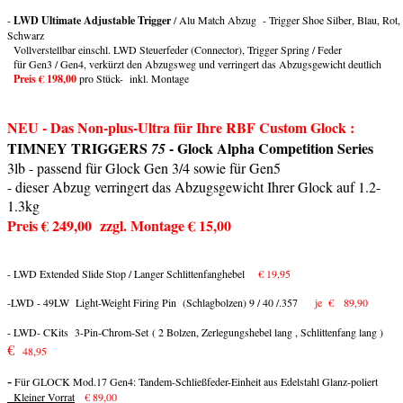
-
LWD Ultimate Adjustable Trigger
/ Alu Match Abzug - Trigger Shoe Silber, Blau, Rot,
Schwarz
Vollverstellbar einschl. LWD Steuerfeder (Connector), Trigger Spring / Feder
für Gen3 / Gen4, verkürzt den Abzugsweg und verringert das Abzugsgewicht deutlich
Preis € 198,00
pro Stück- inkl. Montage
NEU - Das Non-plus-Ultra für Ihre RBF Custom Glock :
TIMNEY TRIGGERS
- Glock Alpha Competition Series
75
3lb - passend für Glock Gen 3/4 sowie für Gen5
- dieser Abzug verringert das Abzugsgewicht Ihrer Glock auf 1.2-
1.3kg
Preis € 249,00 zzgl. Montage € 15,00
- LWD Extended Slide Stop / Langer Schlittenfanghebel
€ 19,95
-LWD - 49LW Light-Weight Firing Pin (Schlagbolzen) 9 / 40 /.357
je € 89,90
- LWD- CKits 3-Pin-Chrom-Set
( 2 Bolzen, Zerlegungshebel lang , Schlittenfang lang )
€
48,95
-
Für GLOCK Mod.17 Gen4: Tandem-Schließfeder-Einheit aus Edelstahl Glanz-poliert
Kleiner Vorrat
€
89,00