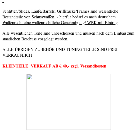
mehr erfahren...
Schlitten/Slides, Läufe/Barrels, Griffstücke/Frames sind wesentliche
RBF Pro Shooter
Bestandteile von Schusswaffen, - hierfür
bedarf es nach deutschem
Waffenrecht eine waffenrechtliche Genehmigung/ WBK mit Eintrag
.
IPSC Match-Pistole Gefertigt auf CNC Maschinen /CAS /CAM ISO 900
Alle wesentlichen Teile sind unbeschossen und müssen nach dem Einbau zum
auch im Test CALIBER Magazin Ausgabe 2/2016 ...
staatlichen Beschuss vorgelegt werden.
mehr erfahren...
ALLE ÜBRIGEN ZUBEHÖR UND TUNING TEILE SIND FREI
VERKÄUFLICH !
RBF Target MK V
KLEINTEILE VERKAUF AB € 40,- zzgl. Versandkosten
Sie ist der Nachfolger der legendären RBF TARGET Serie. Diese einzi
und eignet sich hervorragend für verschiedenste Disziplinen größerer 
mehr erfahren...
RBF Target Wechselsystem
1911er Match-Wechselsysteme mit Schlittenfanghebel, Ausstoßer und 
mehr erfahren...