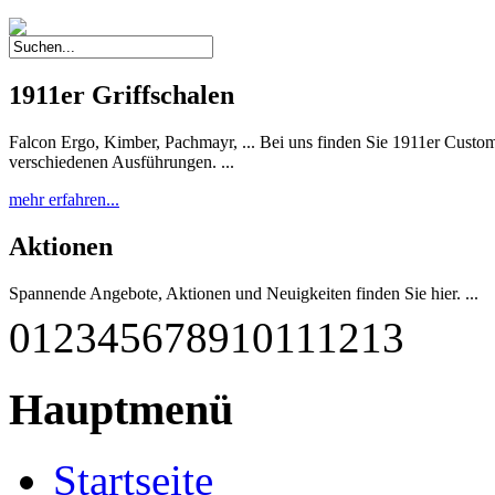
1911er Griffschalen
Falcon Ergo, Kimber, Pachmayr, ... Bei uns finden Sie 1911er Custom 
verschiedenen Ausführungen. ...
mehr erfahren...
Aktionen
Spannende Angebote, Aktionen und Neuigkeiten finden Sie hier. ...
0
1
2
3
4
5
6
7
8
9
10
11
12
13
mehr erfahren...
G-M1911 A1-45 RBF
Hauptmenü
Diese einzigartige Pistole wurde nach deutschen Qualitätsstandards
qualitätsgeprüft und getestet. Sie entspricht weitestgehend dem Origina
Startseite
mehr erfahren...