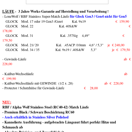
LÄUFE
- 3 Jahre Werks-Garantie auf Herstellung und Verarbeitung
!!
- LoneWolf / RBF Stainless Super-Match-Läufe
für Glock Gen3 / Gen4 nicht für Gen5
GLOCK Mod. 17 oder 19 Gen3 /Gen4 Kal. 9x19
€ 1
59,90
GLOCK Mod. 22 Kal. 40S&W
€
178,0
0
GLOCK Mod. 31 Kal. .357Sig
4,49"
€
179,50
GLOCK Mod. 21/ 20 Kal. .45ACP /10mm 4,6" / 5,3"
je € 248,00
GLOCK Mod. 34 / 35 Kal. 9x19 / .40S&W 5,3"
je € 179,50
-
Gewinde-Läufe
ab €
228,00
- Kaliber-Wechselläufe
ab
€ 199,90
- Kaliber-Wechselläufe mit GEWINDE (1/2 x .28)
ab € 228,00
- Protector / Schutzhülse für Gewinde-Läufe
€ 28,00
NEU:
RBF / Alpha Wolf Stainless Steel (RC40-42) Match Läufe
- Premium Black / Schwarz Beschichtung RC60
- Auch erhältlich in Stainless Silver Polished
- Kannelierte Ausführung - aufgebrachte Längsnut führt perfekt Hitze und
Schmauch ab