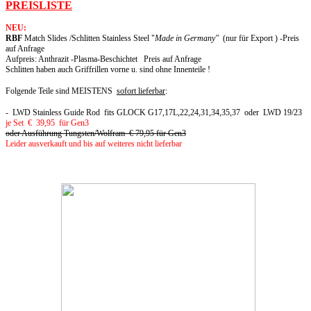
Spezial - Glock Matchläufe
PREISLISTE
NEU:
Spezial Glockmatchläufe Die hochpräzisen ALPHA WOLF Glock Läufe
RBF
Match Slides /Schlitten Stainless Steel "
Made in Germany"
(nur für Export ) -Preis
in unserer Rubrik " Glock Tuning Teile"
auf Anfrage
Aufpreis: Anthrazit -Plasma-Beschichtet Preis auf Anfrage
mehr erfahren...
Schlitten haben auch Griffrillen vorne u. sind ohne Innenteile !
Folgende Teile sind MEISTENS
sofort lieferbar
:
- LWD Stainless Guide Rod fits GLOCK G17,17L,22,24,31,34,35,37 oder LWD 19/23
je Set € 39,95 für Gen3
oder Ausführung Tungsten/Wolfram € 79,95 für Gen3
Leider ausverkauft und bis auf weiteres nicht lieferbar