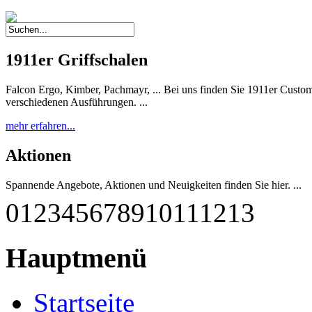
1911er Griffschalen
Falcon Ergo, Kimber, Pachmayr, ... Bei uns finden Sie 1911er Custom 
verschiedenen Ausführungen. ...
mehr erfahren...
Aktionen
Spannende Angebote, Aktionen und Neuigkeiten finden Sie hier. ...
0
1
2
3
4
5
6
7
8
9
10
11
12
13
mehr erfahren...
G-M1911 A1-45 RBF
Hauptmenü
Diese einzigartige Pistole wurde nach deutschen Qualitätsstandards
qualitätsgeprüft und getestet. Sie entspricht weitestgehend dem Origina
Startseite
mehr erfahren...